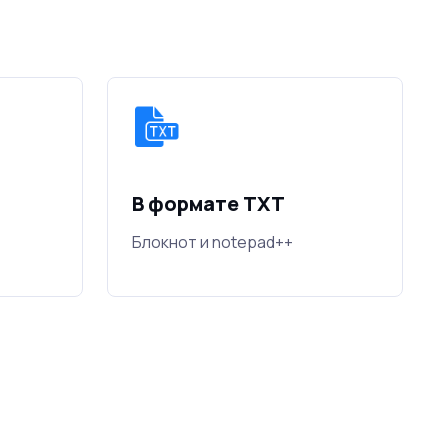
В формате TXT
Блокнот и notepad++