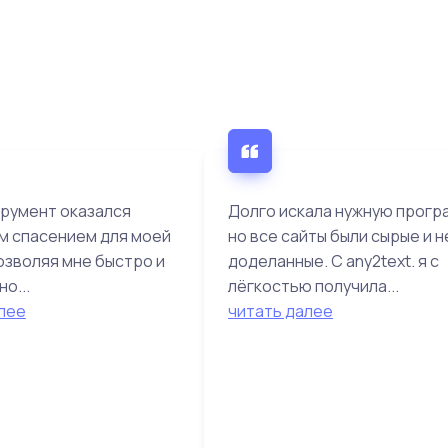
румент оказался
Долго искала нужную прогр
м спасением для моей
но все сайты были сырые и н
озволяя мне быстро и
доделанные. С any2text. я с
о...
лёгкостью получила...
лее
читать далее