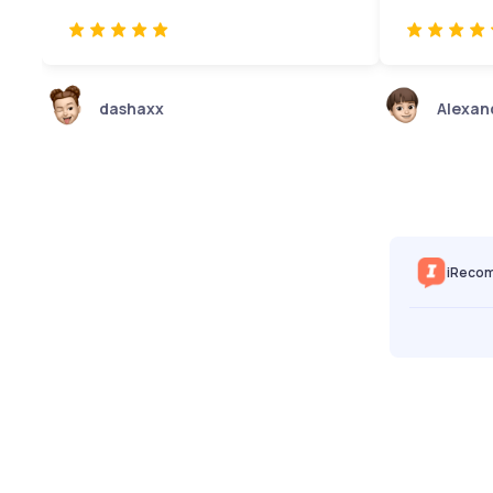
dashaxx
Alexan
iReco