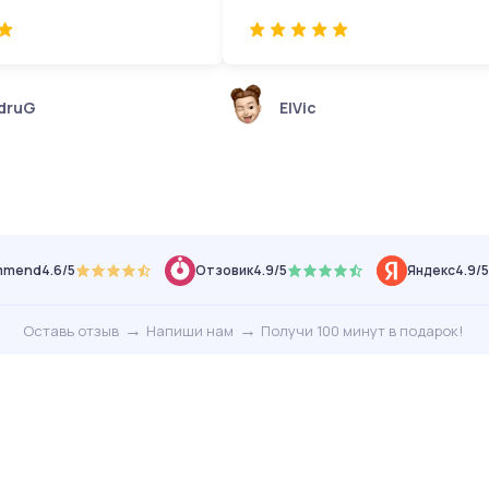
druG
ElVic
mmend
4.6/5
Отзовик
4.9/5
Яндекс
4.9/5
→
→
Оставь отзыв
Напиши нам
Получи 100 минут в подарок!