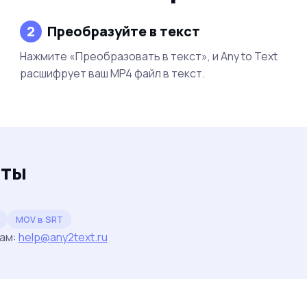
2
Преобразуйте в текст
Нажмите «Преобразовать в текст», и Any to Text
расшифрует ваш MP4 файл в текст.
аты
MOV в SRT
нам:
help@any2text.ru