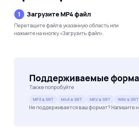
1
Загрузите MP4 файл
Перетащите файл в указанную область или
нажмите на кнопку «Загрузить файл».
Поддерживаемые форм
Также попробуйте
MP3 в SRT
M4A в SRT
MKV в SRT
WAV в SRT
Не поддерживается ваш формат? Напишите 