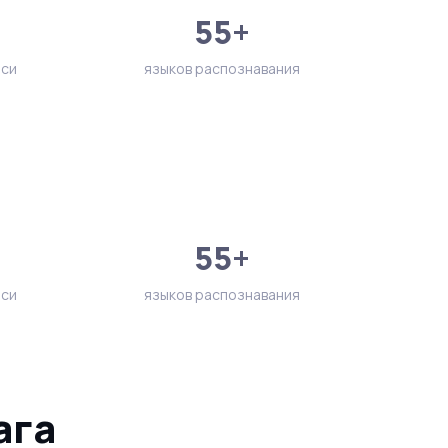
55+
иси
языков распознавания
55+
иси
языков распознавания
ага