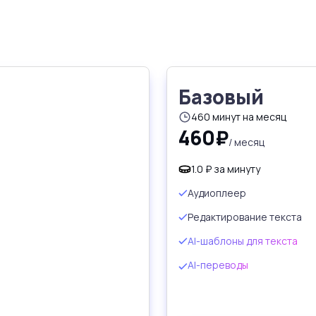
Базовый
460 минут на месяц
460₽
/ месяц
1.0 ₽ за минуту
Аудиоплеер
Редактирование текста
AI-шаблоны для текста
AI-переводы