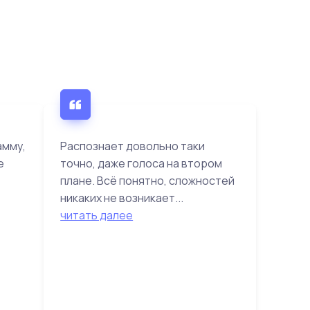
амму,
Распознает довольно таки
е
точно, даже голоса на втором
плане. Всё понятно, сложностей
никаких не возникает...
читать далее