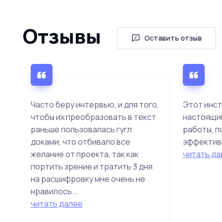
Отзывы
Оставить отзыв
Часто беру интервью, и для того,
Этот инст
чтобы их преобразовать в текст
настоящи
раньше пользовалась гугл
работы, п
доками, что отбивало все
эффективн
желание от проекта, так как
читать да
портить зрение и тратить 3 дня
на расшифровку мне очень не
нравилось...
читать далее