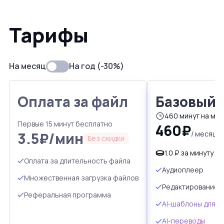
Тарифы
На месяц
На год (
-30%
)
Оплата за файл
Базовый
460 минут на ме
Первые 15 минут бесплатно
460₽
3.5₽/мин
/ месяц
Без скидки
1.0 ₽ за минуту
Оплата за длительность файла
Аудиоплеер
Множественная загрузка файлов
Редактирование т
Реферальная программа
AI-шаблоны для т
AI-переводы