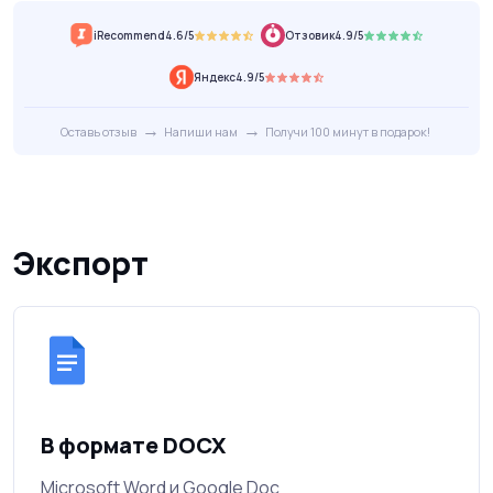
iRecommend
4.6/5
Отзовик
4.9/5
Яндекс
4.9/5
→
→
Оставь отзыв
Напиши нам
Получи 100 минут в подарок!
Экспорт
В формате DOCX
Microsoft Word и Google Doc