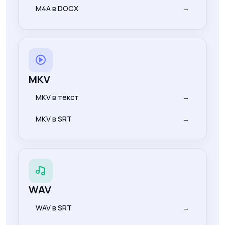
M4A в DOCX
→
MKV
MKV в текст
→
MKV в SRT
→
WAV
WAV в SRT
→