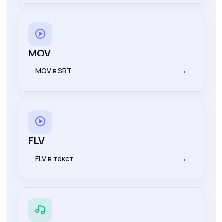
MOV
MOV в SRT
→
FLV
FLV в текст
→