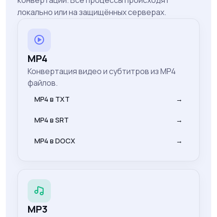
конвертации. Все процессы происходят
локально или на защищённых серверах.
MP4
Конвертация видео и субтитров из MP4
файлов.
MP4 в TXT
→
MP4 в SRT
→
MP4 в DOCX
→
MP3