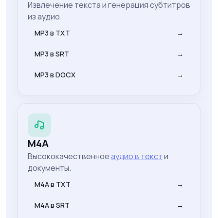
Извлечение текста и генерация субтитров
из аудио.
MP3 в TXT
→
MP3 в SRT
→
MP3 в DOCX
→
M4A
Высококачественное
аудио в текст
и
документы.
M4A в TXT
→
M4A в SRT
→