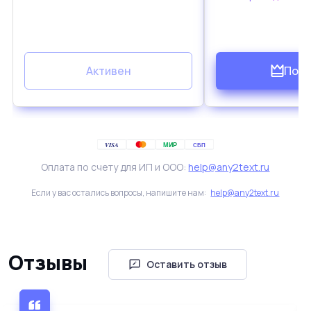
Активен
Под
VISA
МИР
СБП
Оплата по счету для ИП и ООО:
help@any2text.ru
Если у вас остались вопросы, напишите нам:
help@any2text.ru
Отзывы
Оставить отзыв